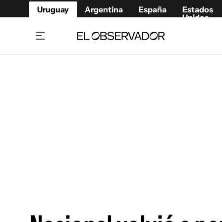
Uruguay
Argentina
España
Estados
Unidos
Home
Juegos 
Referí
Rugby
Fútbol
Básque
Mundial 2026
Tenis
Resultados Deportivos
Runnin
Fútbol internacional
Polidep
Copa Libertadores
Motor