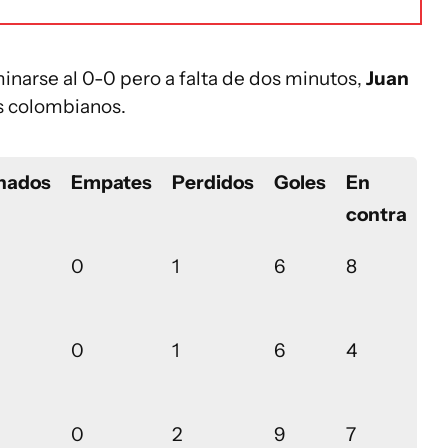
minarse al 0-0 pero a falta de dos minutos,
Juan
s colombianos.
nados
Empates
Perdidos
Goles
En
contra
0
1
6
8
0
1
6
4
0
2
9
7