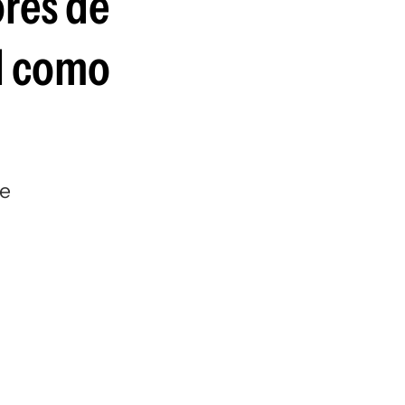
ores de
guenos en:
al como
te