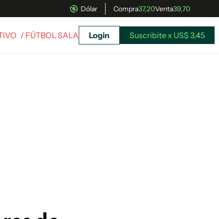
Dólar
Compra
37,20
Venta
39,70
TIVO
/ FÚTBOL SALA
Login
Suscribite x US$ 3,45
uscríbete ahora a El Observador y elegí hasta
donde llegar.
Suscribite x US$ 3,45