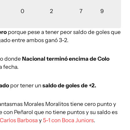
0
2
7
9
ero
porque pese a tener peor saldo de goles que
ugado entre ambos ganó 3-2.
sto donde
Nacional terminó encima de Colo
a fecha.
cado
por tener un
saldo de goles de +2.
Fantasmas Morales Moralitos tiene cero punto y
e con Peñarol que no tiene puntos y su saldo es
 Carlos Barbosa
y
5-1 con Boca Juniors
.