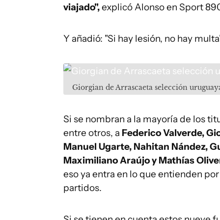
viajado",
explicó Alonso en Sport 89
Y añadió: "Si hay lesión, no hay multa"
Giorgian de Arrascaeta selección urugua
Si se nombran a la mayoría de los ti
entre otros, a
Federico Valverde, Gi
Manuel Ugarte, Nahitan Nández, Gui
Maximiliano Araújo y Mathías Olive
eso ya entra en lo que entienden po
partidos.
Si se tienen en cuenta estos nueve f