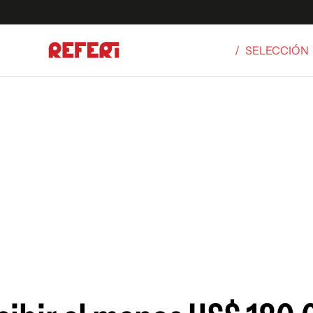
/
SELECCIÓN
Olímpicos
S
tbol
g
ortivo