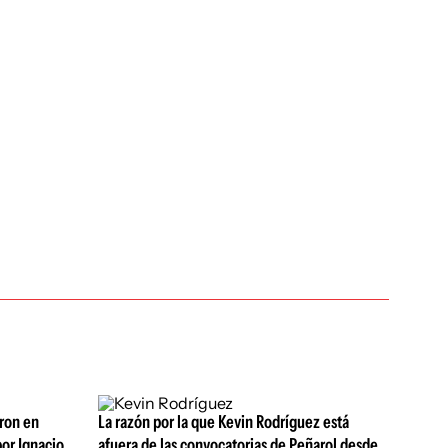
aron en
La razón por la que Kevin Rodríguez está
or Ignacio
afuera de las convocatorias de Peñarol desde