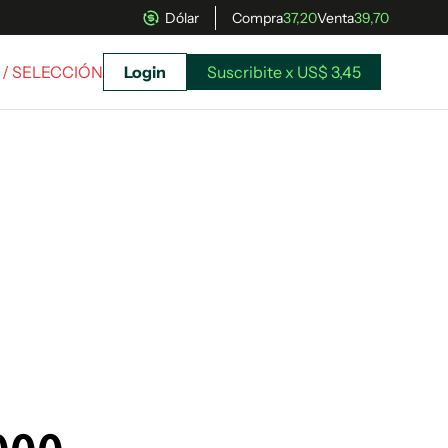
Dólar
Compra
37,20
Venta
39,70
/ SELECCIÓN
Login
Suscribite x US$ 3,45
uscríbete ahora a El Observador y elegí hasta
donde llegar.
Suscribite x US$ 3,45