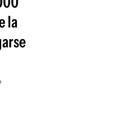
.000
guenos en:
e la
garse
e