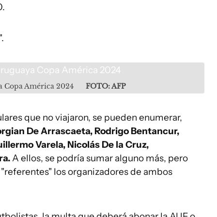
0.
.
ya Copa América 2024
FOTO: AFP
tulares que no viajaron, se pueden enumerar,
orgian De Arrascaeta, Rodrigo Bentancur,
llermo Varela, Nicolás De la Cruz,
ra.
A ellos, se podría sumar alguno más, pero
r "referentes" los organizadores de ambos
utbolistas, la multa que deberá abonar la AUF o