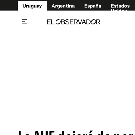
Uruguay
Argentina
España
Estados
Unidos
Home
Juegos 
Referí
Rugby
Fútbol
Básque
Mundial 2026
Tenis
Resultados Deportivos
Runnin
Fútbol internacional
Polidep
Copa Libertadores
Motor