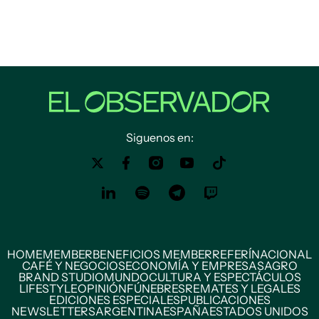
Siguenos en:
HOME
MEMBER
BENEFICIOS MEMBER
REFERÍ
NACIONAL
CAFÉ Y NEGOCIOS
ECONOMÍA Y EMPRESAS
AGRO
BRAND STUDIO
MUNDO
CULTURA Y ESPECTÁCULOS
LIFESTYLE
OPINIÓN
FÚNEBRES
REMATES Y LEGALES
EDICIONES ESPECIALES
PUBLICACIONES
NEWSLETTERS
ARGENTINA
ESPAÑA
ESTADOS UNIDOS