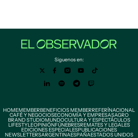
Siguenos en:
HOME
MEMBER
BENEFICIOS MEMBER
REFERÍ
NACIONAL
CAFÉ Y NEGOCIOS
ECONOMÍA Y EMPRESAS
AGRO
BRAND STUDIO
MUNDO
CULTURA Y ESPECTÁCULOS
LIFESTYLE
OPINIÓN
FÚNEBRES
REMATES Y LEGALES
EDICIONES ESPECIALES
PUBLICACIONES
NEWSLETTERS
ARGENTINA
ESPAÑA
ESTADOS UNIDOS