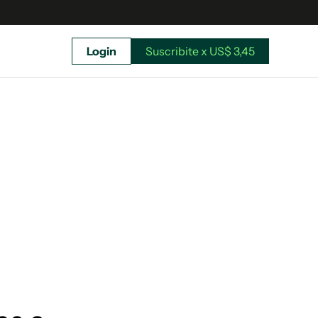
Login
Suscribite x US$ 3,45
uscríbete ahora a El Observador y elegí hasta
donde llegar.
Suscribite x US$ 3,45