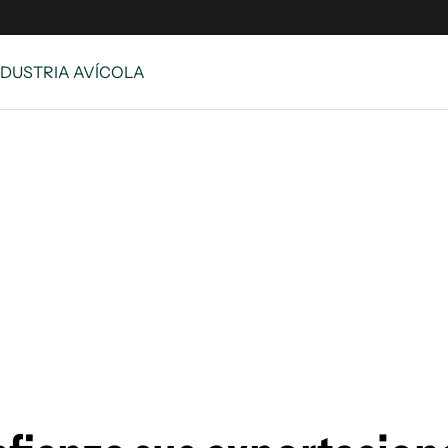
INDUSTRIA AVÍCOLA
e
S
n
es
Siguenos en:
 y Legales
es especiales
ciones
ters
ina
 Unidos