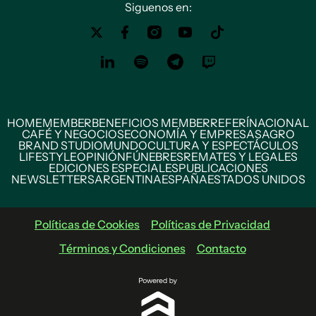
Siguenos en:
HOME
MEMBER
BENEFICIOS MEMBER
REFERÍ
NACIONAL
CAFÉ Y NEGOCIOS
ECONOMÍA Y EMPRESAS
AGRO
BRAND STUDIO
MUNDO
CULTURA Y ESPECTÁCULOS
LIFESTYLE
OPINIÓN
FÚNEBRES
REMATES Y LEGALES
EDICIONES ESPECIALES
PUBLICACIONES
NEWSLETTERS
ARGENTINA
ESPAÑA
ESTADOS UNIDOS
Políticas de Cookies
Políticas de Privacidad
Términos y Condiciones
Contacto