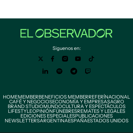
Siguenos en:
HOME
MEMBER
BENEFICIOS MEMBER
REFERÍ
NACIONAL
CAFÉ Y NEGOCIOS
ECONOMÍA Y EMPRESAS
AGRO
BRAND STUDIO
MUNDO
CULTURA Y ESPECTÁCULOS
LIFESTYLE
OPINIÓN
FÚNEBRES
REMATES Y LEGALES
EDICIONES ESPECIALES
PUBLICACIONES
NEWSLETTERS
ARGENTINA
ESPAÑA
ESTADOS UNIDOS