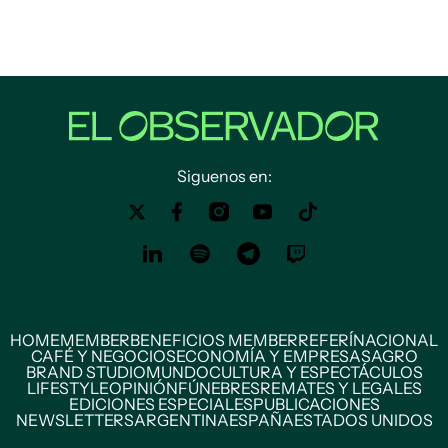
Siguenos en:
HOME
MEMBER
BENEFICIOS MEMBER
REFERÍ
NACIONAL
CAFÉ Y NEGOCIOS
ECONOMÍA Y EMPRESAS
AGRO
BRAND STUDIO
MUNDO
CULTURA Y ESPECTÁCULOS
LIFESTYLE
OPINIÓN
FÚNEBRES
REMATES Y LEGALES
EDICIONES ESPECIALES
PUBLICACIONES
NEWSLETTERS
ARGENTINA
ESPAÑA
ESTADOS UNIDOS