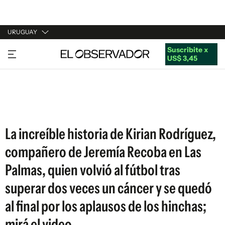
URUGUAY
Suscribite x
URUGUAY
US$ 3,45
ARGENTINA
ESPAÑA
ESTADOS UNIDOS
La increíble historia de Kirian Rodríguez,
compañero de Jeremía Recoba en Las
Palmas, quien volvió al fútbol tras
superar dos veces un cáncer y se quedó
al final por los aplausos de los hinchas;
mirá el video