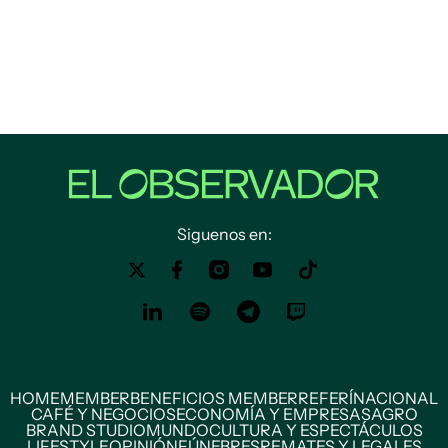
Siguenos en:
HOME
MEMBER
BENEFICIOS MEMBER
REFERÍ
NACIONAL
CAFÉ Y NEGOCIOS
ECONOMÍA Y EMPRESAS
AGRO
BRAND STUDIO
MUNDO
CULTURA Y ESPECTÁCULOS
LIFESTYLE
OPINIÓN
FÚNEBRES
REMATES Y LEGALES