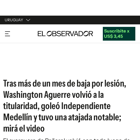
URUGUAY
Suscribite x
URUGUAY
US$ 3,45
ARGENTINA
ESPAÑA
ESTADOS UNIDOS
Tras más de un mes de baja por lesión,
Washington Aguerre volvió a la
titularidad, goleó Independiente
Medellín y tuvo una atajada notable;
mirá el video