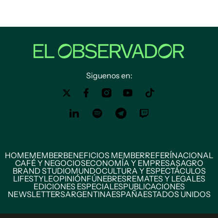
Siguenos en:
HOME
MEMBER
BENEFICIOS MEMBER
REFERÍ
NACIONAL
CAFÉ Y NEGOCIOS
ECONOMÍA Y EMPRESAS
AGRO
BRAND STUDIO
MUNDO
CULTURA Y ESPECTÁCULOS
LIFESTYLE
OPINIÓN
FÚNEBRES
REMATES Y LEGALES
EDICIONES ESPECIALES
PUBLICACIONES
NEWSLETTERS
ARGENTINA
ESPAÑA
ESTADOS UNIDOS