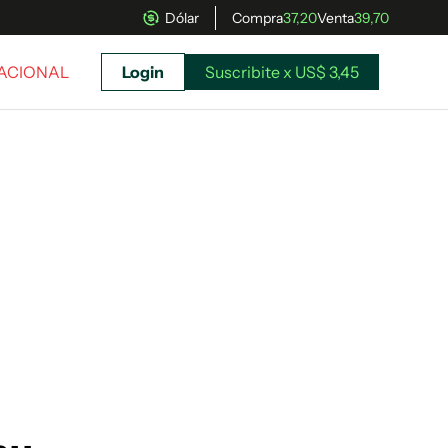
Dólar
Compra
37,20
Venta
39,70
NACIONAL
Login
Suscribite x US$ 3,45
uscríbete ahora a El Observador y elegí hasta
donde llegar.
Suscribite x US$ 3,45