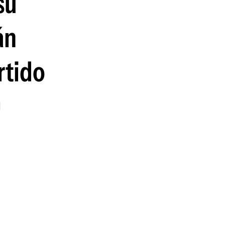
su
guenos en:
án
rtido
d