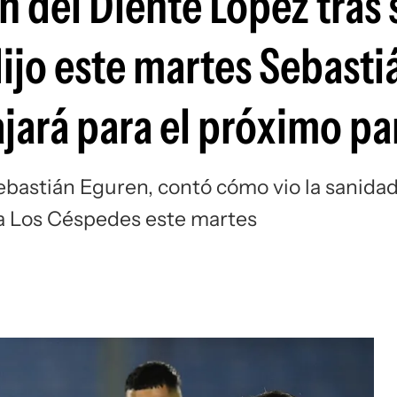
n del Diente López tras 
Si
dijo este martes Sebasti
jará para el próximo pa
ebastián Eguren, contó cómo vio la sanida
a a Los Céspedes este martes