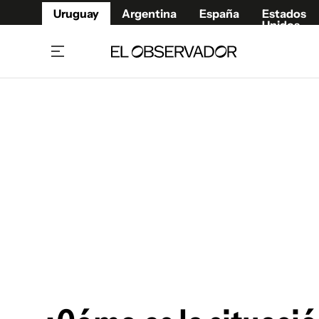
Uruguay
Argentina
España
Estados
Unidos
Home
Juegos 
Referí
Rugby
Fútbol
Básque
Mundial 2026
Tenis
Resultados Deportivos
Runnin
Fútbol internacional
Polidep
Copa Libertadores
Motor