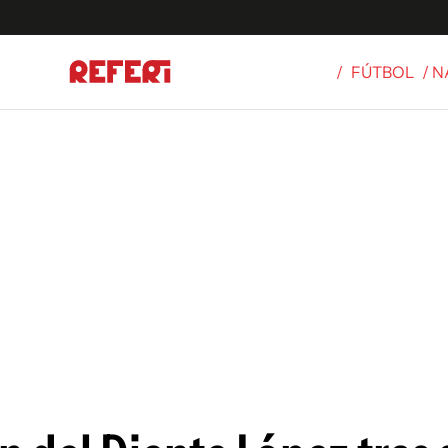
/
FÚTBOL
/ 
Olímpicos
S
tbol
g
ortivo