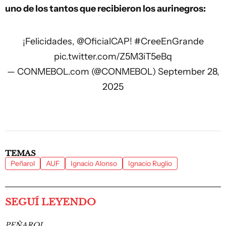
uno de los tantos que recibieron los aurinegros:
¡Felicidades,
@OficialCAP
!
#CreeEnGrande
pic.twitter.com/Z5M3iT5eBq
— CONMEBOL.com (@CONMEBOL)
September 28,
2025
TEMAS
Peñarol
AUF
Ignacio Alonso
Ignacio Ruglio
SEGUÍ LEYENDO
PEÑAROL