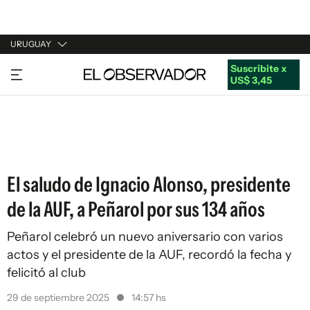
URUGUAY
Suscribite x
URUGUAY
US$ 3,45
ARGENTINA
ESPAÑA
ESTADOS UNIDOS
El saludo de Ignacio Alonso, presidente
de la AUF, a Peñarol por sus 134 años
Peñarol celebró un nuevo aniversario con varios
actos y el presidente de la AUF, recordó la fecha y
felicitó al club
29 de septiembre 2025
14:57 hs