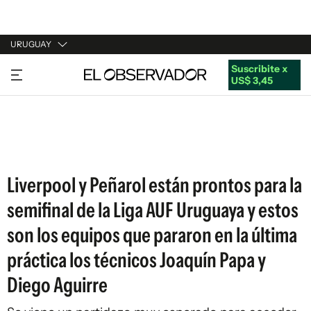
URUGUAY
Suscribite x
URUGUAY
US$ 3,45
ARGENTINA
ESPAÑA
ESTADOS UNIDOS
Liverpool y Peñarol están prontos para la
semifinal de la Liga AUF Uruguaya y estos
son los equipos que pararon en la última
práctica los técnicos Joaquín Papa y
Diego Aguirre