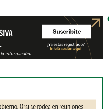
SIVA
Suscribite
.
¿Ya estás registrado?
Iniciá sesión aquí
 la información.
gobierno, Orsi se rodea en reuniones