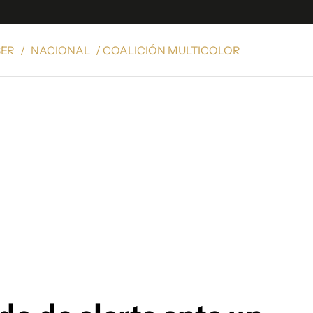
ER
/
NACIONAL
/ COALICIÓN MULTICOLOR
e
S
n
es
Siguenos en:
 y Legales
es especiales
ciones
ters
ina
 Unidos