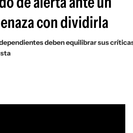
do de alerta ante un
naza con dividirla
dependientes deben equilibrar sus crítica
ista