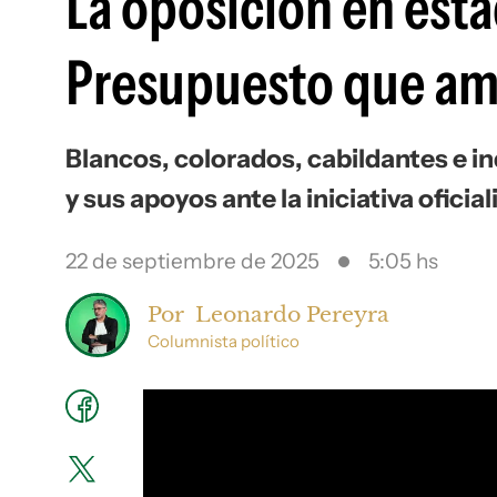
La oposición en esta
Presupuesto que ame
Blancos, colorados, cabildantes e in
y sus apoyos ante la iniciativa oficial
22 de septiembre de 2025
5:05 hs
Por
Leonardo Pereyra
Columnista político