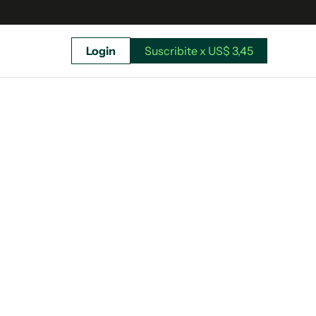
Login
Suscribite x US$ 3,45
uscríbete ahora a El Observador y elegí hasta
donde llegar.
Suscribite x US$ 3,45