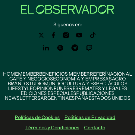
Siguenos en:
HOME
MEMBER
BENEFICIOS MEMBER
REFERÍ
NACIONAL
CAFÉ Y NEGOCIOS
ECONOMÍA Y EMPRESAS
AGRO
BRAND STUDIO
MUNDO
CULTURA Y ESPECTÁCULOS
LIFESTYLE
OPINIÓN
FÚNEBRES
REMATES Y LEGALES
EDICIONES ESPECIALES
PUBLICACIONES
NEWSLETTERS
ARGENTINA
ESPAÑA
ESTADOS UNIDOS
Políticas de Cookies
Políticas de Privacidad
Términos y Condiciones
Contacto