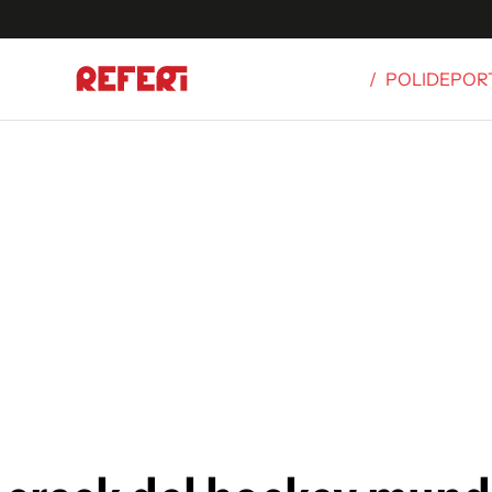
/
POLIDEPOR
Olímpicos
S
tbol
g
ortivo