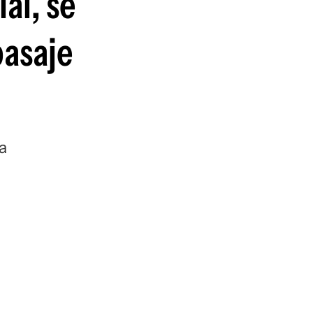
al, se
guenos en:
pasaje
a