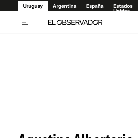
Uruguay
Argentina
España
Estados
Unidos
Home
Juegos 
Referí
Rugby
Fútbol
Básque
Mundial 2026
Tenis
Resultados Deportivos
Runnin
Fútbol internacional
Polidep
Copa Libertadores
Motor