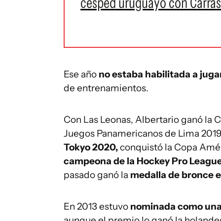
césped uruguayo con Carras
Ese año
no estaba habilitada a juga
de entrenamientos.
Con Las Leonas, Albertario ganó la 
Juegos Panamericanos de Lima 201
Tokyo 2020,
conquistó la Copa Amér
campeona de la Hockey Pro Leagu
pasado ganó la
medalla de bronce e
En 2013 estuvo
nominada como una d
aunque el premio lo ganó la holande