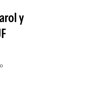
guenos en:
arol y
UF
ro