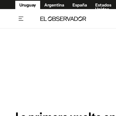
Uruguay
Argentina
España
Estados
Unidos
Home
Juegos 
Referí
Rugby
Fútbol
Básque
Mundial 2026
Tenis
Resultados Deportivos
Runnin
Fútbol internacional
Polidep
Copa Libertadores
Motor