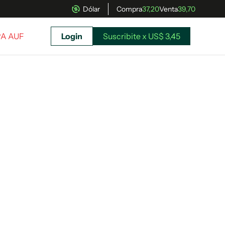
Dólar
Compra
37,20
Venta
39,70
PA AUF
Login
Suscribite x US$ 3,45
uscríbete ahora a El Observador y elegí hasta
donde llegar.
Suscribite x US$ 3,45