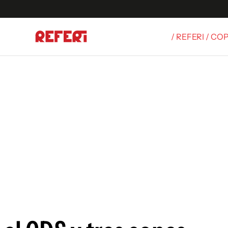
/ REFERI / CO
Olímpicos
S
tbol
g
ortivo