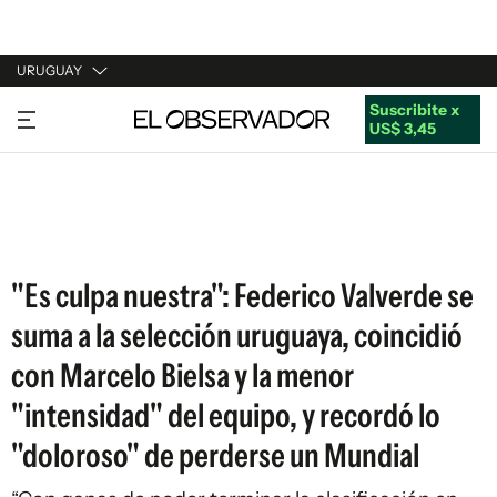
URUGUAY
Suscribite x
URUGUAY
US$ 3,45
ARGENTINA
ESPAÑA
ESTADOS UNIDOS
"Es culpa nuestra": Federico Valverde se
suma a la selección uruguaya, coincidió
con Marcelo Bielsa y la menor
"intensidad" del equipo, y recordó lo
"doloroso" de perderse un Mundial