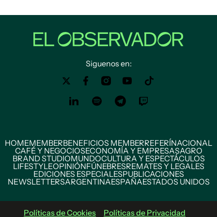
Siguenos en:
HOME
MEMBER
BENEFICIOS MEMBER
REFERÍ
NACIONAL
CAFÉ Y NEGOCIOS
ECONOMÍA Y EMPRESAS
AGRO
BRAND STUDIO
MUNDO
CULTURA Y ESPECTÁCULOS
LIFESTYLE
OPINIÓN
FÚNEBRES
REMATES Y LEGALES
EDICIONES ESPECIALES
PUBLICACIONES
NEWSLETTERS
ARGENTINA
ESPAÑA
ESTADOS UNIDOS
Políticas de Cookies
Políticas de Privacidad