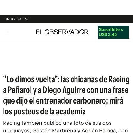
URUGUAY
Suscribite x
URUGUAY
US$ 3,45
ARGENTINA
ESPAÑA
ESTADOS UNIDOS
"Lo dimos vuelta": las chicanas de Racing
a Peñarol y a Diego Aguirre con una frase
que dijo el entrenador carbonero; mirá
los posteos de la academia
Racing también publicó una foto de sus dos
uruguayos, Gastón Martirena y Adrián Balboa, con