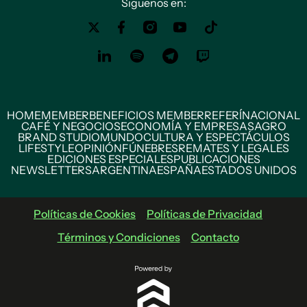
Siguenos en:
HOME
MEMBER
BENEFICIOS MEMBER
REFERÍ
NACIONAL
CAFÉ Y NEGOCIOS
ECONOMÍA Y EMPRESAS
AGRO
BRAND STUDIO
MUNDO
CULTURA Y ESPECTÁCULOS
LIFESTYLE
OPINIÓN
FÚNEBRES
REMATES Y LEGALES
EDICIONES ESPECIALES
PUBLICACIONES
NEWSLETTERS
ARGENTINA
ESPAÑA
ESTADOS UNIDOS
Políticas de Cookies
Políticas de Privacidad
Términos y Condiciones
Contacto