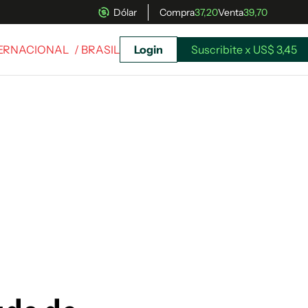
Dólar
Compra
37,20
Venta
39,70
TERNACIONAL
/ BRASIL
Login
Suscribite x US$ 3,45
uscríbete ahora a El Observador y elegí hasta
donde llegar.
Suscribite x US$ 3,45