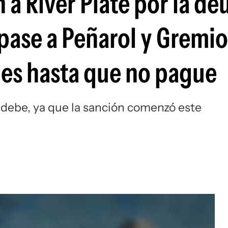
ón a River Plate por la d
Si
 pase a Peñarol y Gremio
jes hasta que no pague
 debe, ya que la sanción comenzó este