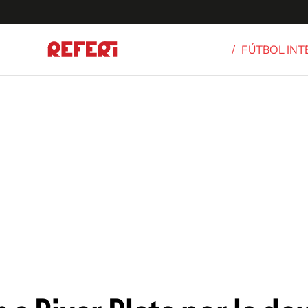
/
FÚTBOL IN
Olímpicos
S
tbol
g
ortivo