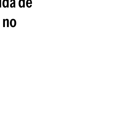
euda de
guenos en:
 no