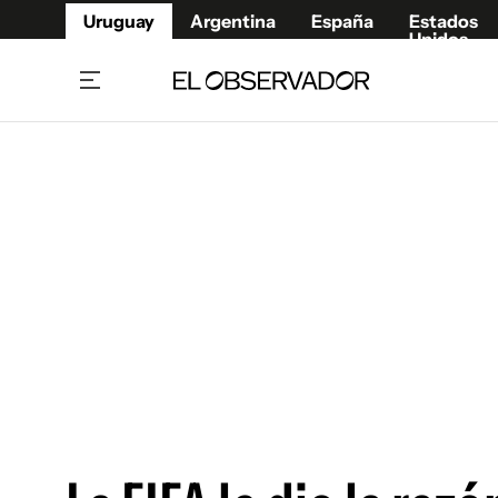
Uruguay
Argentina
España
Estados
Unidos
Home
Juegos 
Referí
Rugby
Fútbol
Básque
Mundial 2026
Tenis
Resultados Deportivos
Runnin
Fútbol internacional
Polidep
Copa Libertadores
Motor