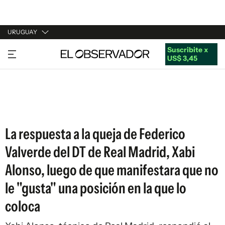
URUGUAY
Suscribite x
URUGUAY
US$ 3,45
ARGENTINA
ESPAÑA
ESTADOS UNIDOS
La respuesta a la queja de Federico
Valverde del DT de Real Madrid, Xabi
Alonso, luego de que manifestara que no
le "gusta" una posición en la que lo
coloca