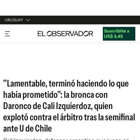
URUGUAY
Suscribite x
URUGUAY
US$ 3,45
ARGENTINA
ESPAÑA
ESTADOS UNIDOS
"Lamentable, terminó haciendo lo que
había prometido": la bronca con
Daronco de Cali Izquierdoz, quien
explotó contra el árbitro tras la semifinal
ante U de Chile