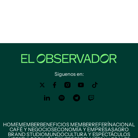
Siguenos en:
HOME
MEMBER
BENEFICIOS MEMBER
REFERÍ
NACIONAL
CAFÉ Y NEGOCIOS
ECONOMÍA Y EMPRESAS
AGRO
BRAND STUDIO
MUNDO
CULTURA Y ESPECTÁCULOS