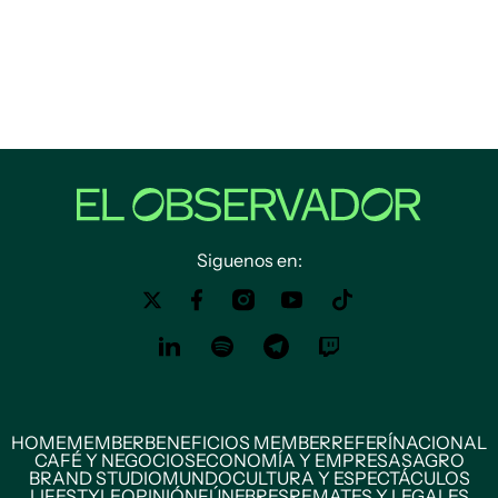
Siguenos en:
HOME
MEMBER
BENEFICIOS MEMBER
REFERÍ
NACIONAL
CAFÉ Y NEGOCIOS
ECONOMÍA Y EMPRESAS
AGRO
BRAND STUDIO
MUNDO
CULTURA Y ESPECTÁCULOS
LIFESTYLE
OPINIÓN
FÚNEBRES
REMATES Y LEGALES