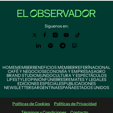
Siguenos en:
HOME
MEMBER
BENEFICIOS MEMBER
REFERÍ
NACIONAL
CAFÉ Y NEGOCIOS
ECONOMÍA Y EMPRESAS
AGRO
BRAND STUDIO
MUNDO
CULTURA Y ESPECTÁCULOS
LIFESTYLE
OPINIÓN
FÚNEBRES
REMATES Y LEGALES
EDICIONES ESPECIALES
PUBLICACIONES
NEWSLETTERS
ARGENTINA
ESPAÑA
ESTADOS UNIDOS
Políticas de Cookies
Políticas de Privacidad
Términos y Condiciones
Contacto