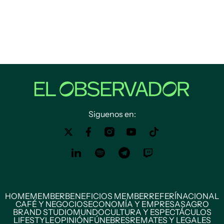
Siguenos en:
HOME
MEMBER
BENEFICIOS MEMBER
REFERÍ
NACIONAL
CAFÉ Y NEGOCIOS
ECONOMÍA Y EMPRESAS
AGRO
BRAND STUDIO
MUNDO
CULTURA Y ESPECTÁCULOS
LIFESTYLE
OPINIÓN
FÚNEBRES
REMATES Y LEGALES