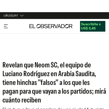
URUGUAY
Suscribite x
URUGUAY
US$ 3,45
ARGENTINA
ESPAÑA
ESTADOS UNIDOS
Revelan que Neom SC, el equipo de
Luciano Rodríguez en Arabia Saudita,
tiene hinchas "falsos" a los que les
pagan para que vayan a los partidos; mirá
cuánto reciben