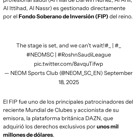
profesional saudí (Al Hilal de Darwin Núñez, Al Ahli,
Al Ittihad, Al Nassr) es gestionado directamente
por el
Fondo Soberano de Inversión (FIP)
del reino.
The stage is set, and we can’t wait!
#_
|
#_
#NEOMSC
|
#RoshnSaudiLeague
pic.twitter.com/8avquTifwp
— NEOM Sports Club (@NEOM_SC_EN)
September
18, 2025
El FIP fue uno de los principales patrocinadores del
reciente Mundial de Clubes y accionista de su
emisora, la plataforma británica DAZN, que
adquirió los derechos exclusivos por
unos mil
millones de dólares
.