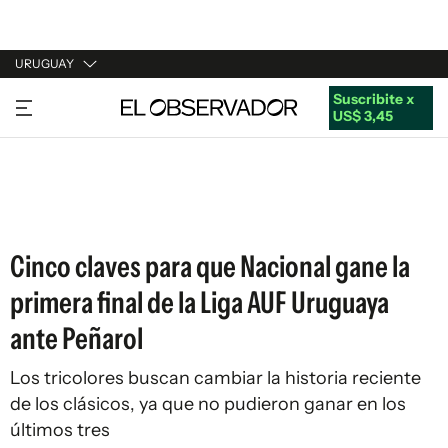
URUGUAY
Suscribite x
URUGUAY
US$ 3,45
ARGENTINA
ESPAÑA
ESTADOS UNIDOS
Cinco claves para que Nacional gane la
primera final de la Liga AUF Uruguaya
ante Peñarol
Los tricolores buscan cambiar la historia reciente
de los clásicos, ya que no pudieron ganar en los
últimos tres