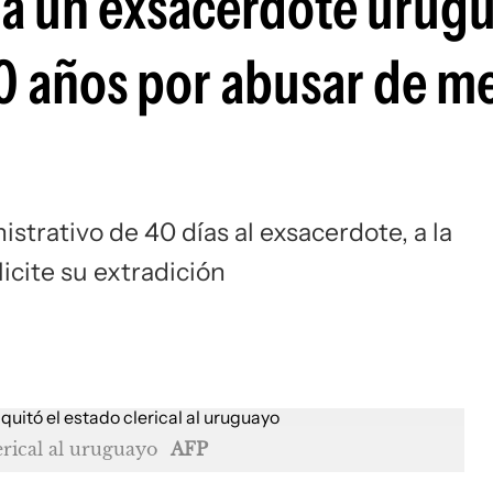
 a un exsacerdote urug
0 años por abusar de m
istrativo de 40 días al exsacerdote, a la
licite su extradición
lerical al uruguayo
AFP