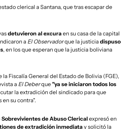
l estado clerical a Santana, que tras escapar de
yas
detuvieron al excura
en su casa de la capital
indicaron a
El Observador
que la justicia
dispuso
as
, en los que esperan que la justicia boliviana
 la Fiscalía General del Estado de Bolivia (FGE),
evista a
El Deber
que
"ya se iniciaron todos los
cutar la extradición del sindicado para que
 en su contra".
 Sobrevivientes de Abuso Clerical
expresó en
tiones de extradición inmediata
y solicitó la