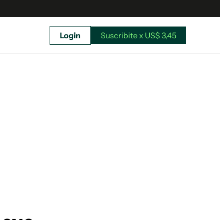
Login
Suscribite x US$ 3,45
uscríbete ahora a El Observador y elegí hasta
donde llegar.
Suscribite x US$ 3,45