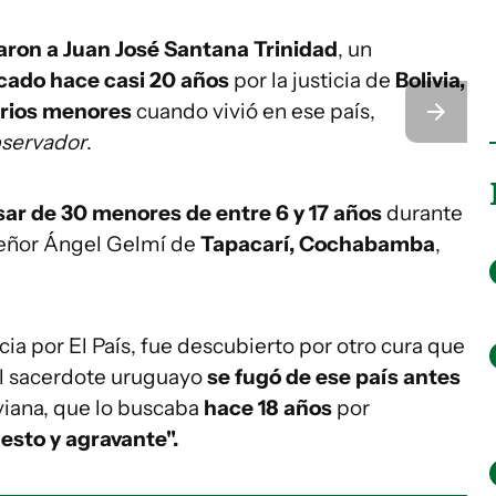
aron a Juan José Santana Trinidad
, un
cado hace casi 20 años
por la justicia de
Bolivia,
rios menores
cuando vivió en ese país,
bservador
.
ar de 30 menores de entre 6 y 17 años
durante
señor Ángel Gelmí de
Tapacarí, Cochabamba
,
ia por El País, fue descubierto por otro cura que
el sacerdote uruguayo
se fugó de ese país antes
viana, que lo buscaba
hace 18 años
por
sto y agravante".