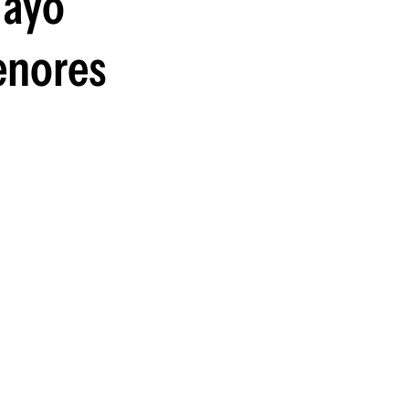
uayo
enores