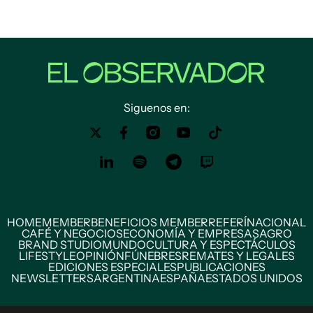
Siguenos en:
HOME
MEMBER
BENEFICIOS MEMBER
REFERÍ
NACIONAL
CAFÉ Y NEGOCIOS
ECONOMÍA Y EMPRESAS
AGRO
BRAND STUDIO
MUNDO
CULTURA Y ESPECTÁCULOS
LIFESTYLE
OPINIÓN
FÚNEBRES
REMATES Y LEGALES
EDICIONES ESPECIALES
PUBLICACIONES
NEWSLETTERS
ARGENTINA
ESPAÑA
ESTADOS UNIDOS