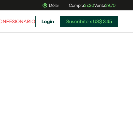
Dólar
Compra
37,20
Venta
39,70
CONFESIONARIO
Login
Suscribite x US$ 3,45
uscríbete ahora a El Observador y elegí hasta
donde llegar.
Suscribite x US$ 3,45