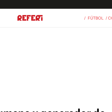
/
FÚTBOL
/ 
Olímpicos
S
tbol
g
ortivo