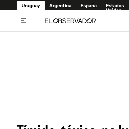
Uruguay
Argentina
España
Estados
Unidos
Home
Juegos 
Referí
Rugby
Fútbol
Básque
Mundial 2026
Tenis
Resultados Deportivos
Runnin
Fútbol internacional
Polidep
Copa Libertadores
Motor