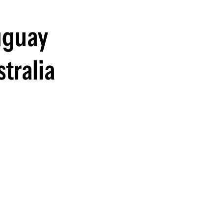
guenos en:
uguay
stralia