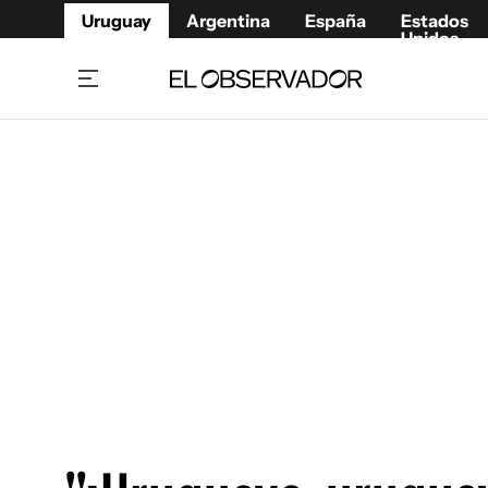
Uruguay
Argentina
España
Estados
Unidos
Home
Juegos 
Referí
Rugby
Fútbol
Básque
Mundial 2026
Tenis
Resultados Deportivos
Runnin
Fútbol internacional
Polidep
Copa Libertadores
Motor