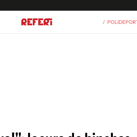
/
POLIDEPOR
Olímpicos
S
tbol
g
ortivo