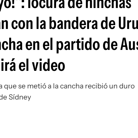
o!": locura de hinchas
Si
an con la bandera de Ur
ncha en el partido de Au
rá el video
 que se metió a la cancha recibió un duro
 de Sídney