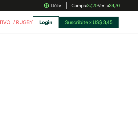
Dólar
Compra
37,20
Venta
39,70
TIVO
/ RUGBY
Login
Suscribite x US$ 3,45
uscríbete ahora a El Observador y elegí hasta
donde llegar.
Suscribite x US$ 3,45