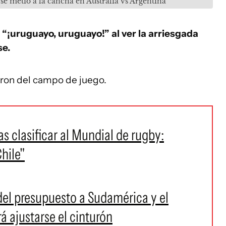
e metió a la cancha en Australia vs Argentina
 “¡uruguayo, uruguayo!” al ver la arriesgada
se.
aron del campo de juego.
as clasificar al Mundial de rugby:
hile"
del presupuesto a Sudamérica y el
 ajustarse el cinturón